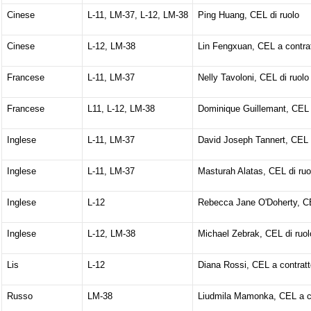
Cinese
L-11, LM-37, L-12, LM-38
Ping Huang, CEL di ruolo
Cinese
L-12, LM-38
Lin Fengxuan, CEL a contra
Francese
L-11, LM-37
Nelly Tavoloni, CEL di ruolo
Francese
L11, L-12, LM-38
Dominique Guillemant, CEL 
Inglese
L-11, LM-37
David Joseph Tannert, CEL d
Inglese
L-11, LM-37
Masturah Alatas, CEL di ruo
Inglese
L-12
Rebecca Jane O'Doherty, CE
Inglese
L-12, LM-38
Michael Zebrak, CEL di ruol
Lis
L-12
Diana Rossi, CEL a contratt
Russo
LM-38
Liudmila Mamonka, CEL a c