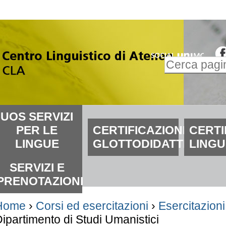
alta
i
ontenuti.
Inserire il t
alta
Ricerca
lla
avanzata…
avigazione
ezioni
UOS SERVIZI
PER LE
CERTIFICAZIONI
CERTI
LINGUE
GLOTTODIDATTICHE
LINGU
SERVIZI E
PRENOTAZIONI
Home
›
Corsi ed esercitazioni
›
Esercitazioni 
ipartimento di Studi Umanistici