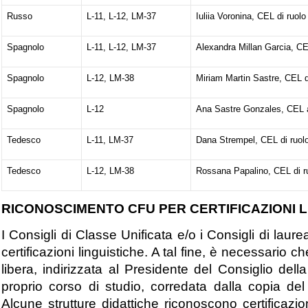
Russo
L-11, L-12, LM-37
Iuliia Voronina, CEL di ruolo
Spagnolo
L-11, L-12, LM-37
Alexandra Millan Garcia, CE
Spagnolo
L-12, LM-38
Miriam Martin Sastre, CEL d
Spagnolo
L-12
Ana Sastre Gonzales, CEL a
Tedesco
L-11, LM-37
Dana Strempel, CEL di ruol
Tedesco
L-12, LM-38
Rossana Papalino, CEL di r
RICONOSCIMENTO CFU PER CERTIFICAZIONI L
I Consigli di Classe Unificata e/o i Consigli di la
certificazioni linguistiche. A tal fine, è necessario 
libera, indirizzata al Presidente del Consiglio del
proprio corso di studio, corredata dalla copia de
Alcune strutture didattiche riconoscono certificazio