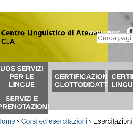
alta
i
ontenuti.
Inserire il t
alta
Ricerca
lla
avanzata…
avigazione
ezioni
UOS SERVIZI
PER LE
CERTIFICAZIONI
CERTI
LINGUE
GLOTTODIDATTICHE
LINGU
SERVIZI E
PRENOTAZIONI
Home
›
Corsi ed esercitazioni
›
Esercitazioni 