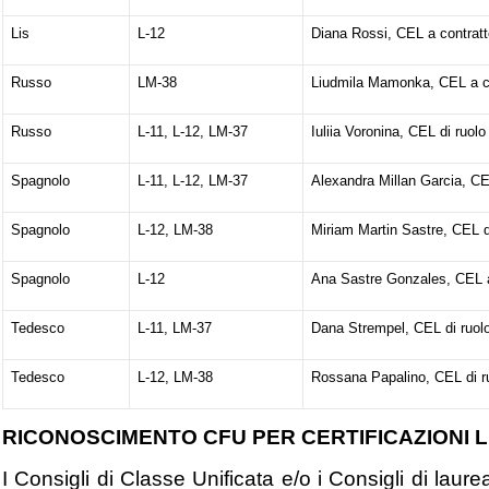
Lis
L-12
Diana Rossi, CEL a contratt
Russo
LM-38
Liudmila Mamonka, CEL a c
Russo
L-11, L-12, LM-37
Iuliia Voronina, CEL di ruolo
Spagnolo
L-11, L-12, LM-37
Alexandra Millan Garcia, CE
Spagnolo
L-12, LM-38
Miriam Martin Sastre, CEL d
Spagnolo
L-12
Ana Sastre Gonzales, CEL a
Tedesco
L-11, LM-37
Dana Strempel, CEL di ruol
Tedesco
L-12, LM-38
Rossana Papalino, CEL di r
RICONOSCIMENTO CFU PER CERTIFICAZIONI L
I Consigli di Classe Unificata e/o i Consigli di la