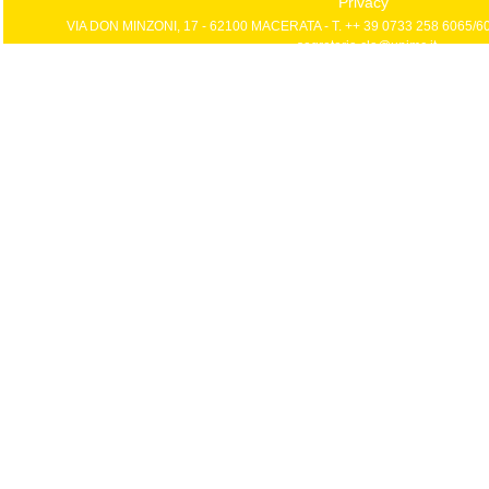
Privacy
VIA DON MINZONI, 17 - 62100 MACERATA - T. ++ 39 0733 258 6065/606
segreteria.cla@unimc.it