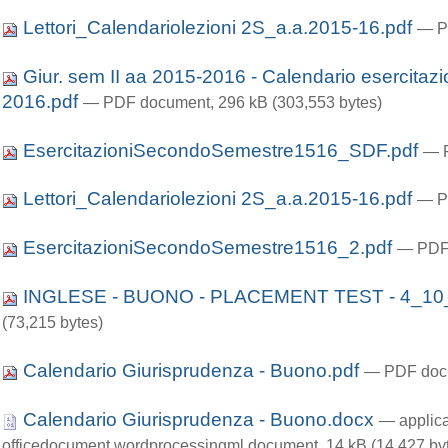
Lettori_Calendariolezioni 2S_a.a.2015-16.pdf
— P
Giur. sem II aa 2015-2016 - Calendario eserci
2016.pdf
— PDF document, 296 kB (303,553 bytes)
EsercitazioniSecondoSemestre1516_SDF.pdf
— P
Lettori_Calendariolezioni 2S_a.a.2015-16.pdf
— P
EsercitazioniSecondoSemestre1516_2.pdf
— PDF 
INGLESE - BUONO - PLACEMENT TEST - 4_10
(73,215 bytes)
Calendario Giurisprudenza - Buono.pdf
— PDF docu
Calendario Giurisprudenza - Buono.docx
— applica
officedocument.wordprocessingml.document, 14 kB (14,427 by