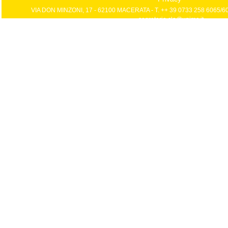
VIA DON MINZONI, 17 - 62100 MACERATA - T. ++ 39 0733 258 6065/606
segreteria.cla@unimc.it