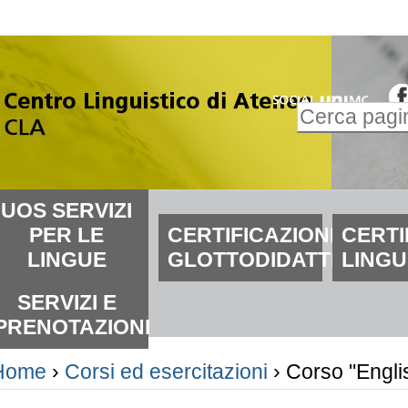
alta
i
ontenuti.
Inserire il t
alta
Ricerca
lla
avanzata…
avigazione
ezioni
UOS SERVIZI
PER LE
CERTIFICAZIONI
CERTI
LINGUE
GLOTTODIDATTICHE
LINGU
SERVIZI E
PRENOTAZIONI
Home
›
Corsi ed esercitazioni
›
Corso "Engli