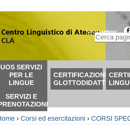
alta
i
ontenuti.
Inserire il t
alta
Ricerca
lla
avanzata…
avigazione
ezioni
UOS SERVIZI
PER LE
CERTIFICAZIONI
CERTI
LINGUE
GLOTTODIDATTICHE
LINGU
SERVIZI E
PRENOTAZIONI
Home
›
Corsi ed esercitazioni
›
CORSI SPECI