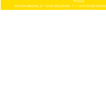
Privacy
VIA DON MINZONI, 17 - 62100 MACERATA - T. ++ 39 0733 258 6065/606
segreteria.cla@unimc.it