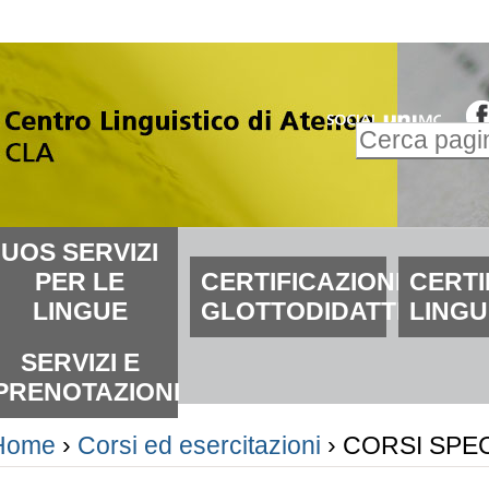
alta
i
ontenuti.
Inserire il t
alta
Ricerca
lla
avanzata…
avigazione
ezioni
UOS SERVIZI
PER LE
CERTIFICAZIONI
CERTI
LINGUE
GLOTTODIDATTICHE
LINGU
SERVIZI E
PRENOTAZIONI
Home
›
Corsi ed esercitazioni
›
CORSI SPECI