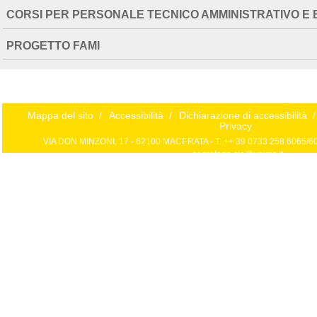
CORSI PER PERSONALE TECNICO AMMINISTRATIVO E 
PROGETTO FAMI
Mappa del sito
/
Accessibilità
/
Dichiarazione di accessibilità
/
Privacy
VIA DON MINZONI, 17 - 62100 MACERATA - T. ++ 39 0733 258 6065/606
segreteria.cla@unimc.it