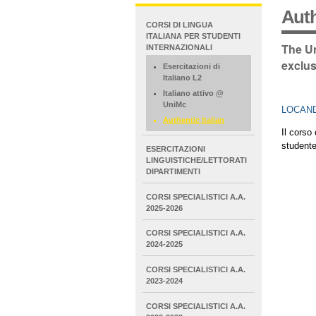
Auth
NAVIGATION
CORSI DI LINGUA
EXTENDED
ITALIANA PER STUDENTI
The Un
INTERNAZIONALI
exclus
Esercitazioni di
Italiano L2
Italiano attivo @
UniMc
LOCAN
Authentic Italian
Il corso
studente
ESERCITAZIONI
LINGUISTICHE/LETTORATI
DIPARTIMENTI
CORSI SPECIALISTICI A.A.
2025-2026
CORSI SPECIALISTICI A.A.
2024-2025
CORSI SPECIALISTICI A.A.
2023-2024
CORSI SPECIALISTICI A.A.