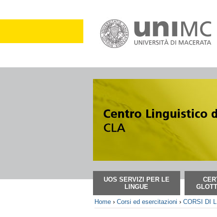
Salta
ai
contenuti.
|
Salta
alla
navigazione
Sezioni
UOS SERVIZI PER LE
CER
LINGUE
GLOTT
Home
›
Corsi ed esercitazioni
›
CORSI DI 