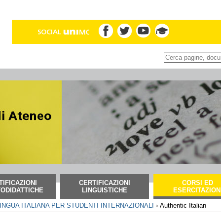
Inserire il termine di
Ricerca
avanzata…
TIFICAZIONI
CERTIFICAZIONI
CORSI ED
ODIDATTICHE
LINGUISTICHE
ESERCITAZION
LINGUA ITALIANA PER STUDENTI INTERNAZIONALI
›
Authentic Italian