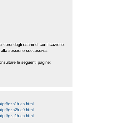
 corsi degli esami di certificazione.
o alla sessione successiva.
onsultare le seguenti pagine:
om/prf/gzb1/ueb.html
om/prf/gzb2/ue9.html
om/prf/gzc1/ueb.html