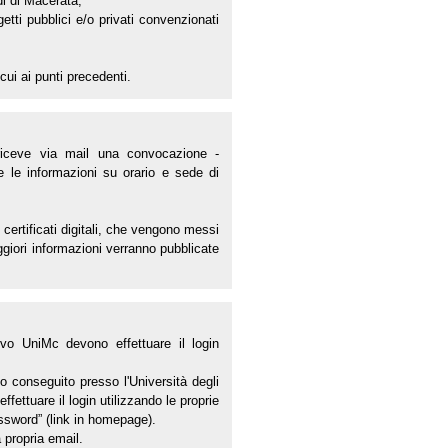
di di Macerata;
getti pubblici e/o privati convenzionati
 cui ai punti precedenti.
 riceve via mail una convocazione -
e le informazioni su orario e sede di
 certificati digitali, che vengono messi
aggiori informazioni verranno pubblicate
ivo UniMc devono effettuare il login
o conseguito presso l'Università degli
ettuare il login utilizzando le proprie
ssword” (link in homepage).
 propria email.