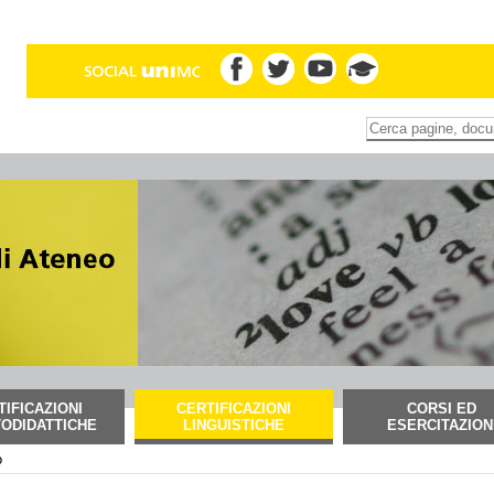
Inserire il termine di
Ricerca
avanzata…
TIFICAZIONI
CERTIFICAZIONI
CORSI ED
ODIDATTICHE
LINGUISTICHE
ESERCITAZION
o