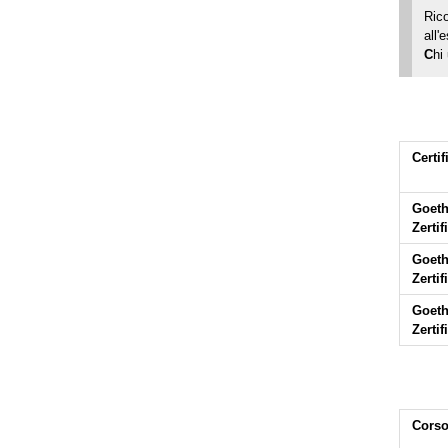
Ric
all'
C
hi
Certi
Goeth
Zertif
Goeth
Zertif
Goeth
Zertif
Cors