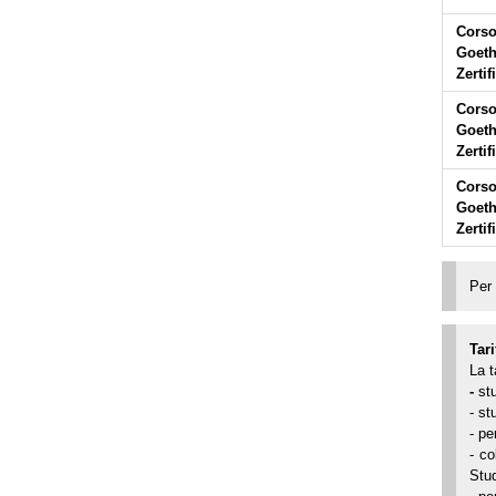
Corso
Goeth
Zertif
Corso
Goeth
Zertif
Corso
Goeth
Zertif
Per 
Tari
La t
-
st
- st
- pe
- co
Stud