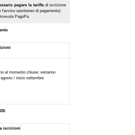
essario p
agare la tariffa
di iscrizione
 l'avviso spontaneo di pagamento).
a ricevuta PagoPa.
ento
izioni
sono al momento chiuse; verranno
 agosto / inizio settembre
026
 iscrizioni