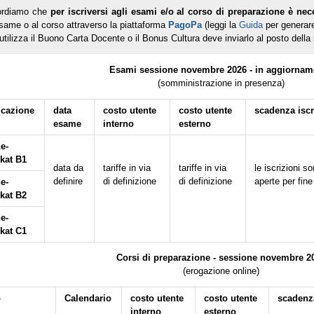
ordiamo che
per iscriversi agli esami e/o al corso di preparazione è nec
esame o al corso attraverso la piattaforma
PagoPa
(leggi la
Guida
per generare
 utilizza il Buono Carta Docente o il Bonus Cultura deve inviarlo al posto dell
Esami sessione novembre 2026 - in aggiornam
(somministrazione in presenza)
ficazione
data
costo utente
costo utente
scadenza iscr
esame
interno
esterno
e-
ikat B1
data da
tariffe in via
tariffe in via
le iscrizioni 
definire
di definizione
di definizione
aperte per fine
e-
ikat B2
e-
ikat C1
Corsi di preparazione - sessione novembre 2
(erogazione online)
o
Calendario
costo utente
costo utente
scadenza
interno
esterno