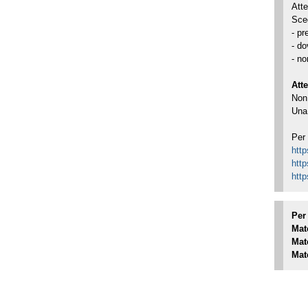
Atte
Sceg
- pr
- d
- no
Att
Non 
Una 
Per 
http
http
http
Per
Mat
Mat
Mat