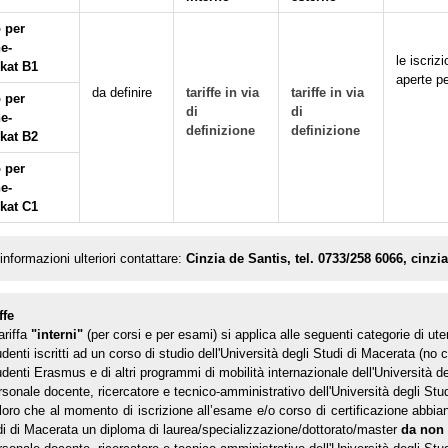
 per
e-
le iscri
ikat B1
aperte pe
da definire
tariffe in via
tariffe in via
 per
di
di
e-
definizione
definizione
ikat B2
 per
e-
ikat C1
informazioni ulteriori contattare:
Cinzia de Santis, tel. 0733/258 6066, cinz
ffe
ariffa
"interni"
(per corsi e per esami) si applica alle seguenti categorie di uten
udenti iscritti ad un corso di studio dell'Università degli Studi di Macerata (no
udenti Erasmus e di altri programmi di mobilità internazionale dell'Università d
rsonale docente, ricercatore e tecnico-amministrativo dell'Università degli Stu
loro che al momento di iscrizione all’esame e/o corso di certificazione abbia
i di Macerata un diploma di laurea/specializzazione/dottorato/master
da non 