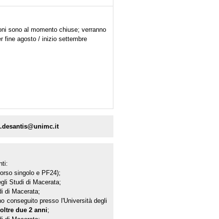
zioni sono al momento chiuse; verranno
r fine agosto / inizio settembre
ia.desantis@unimc.it
ti:
 corso singolo e PF24);
egli Studi di Macerata;
di di Macerata;
no conseguito presso l'Università degli
oltre due 2 anni
;