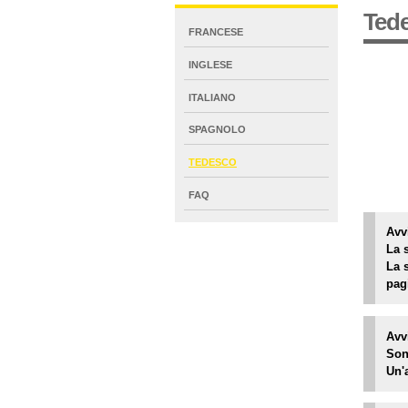
Ted
NAVIGATION
FRANCESE
EXTENDED
INGLESE
ITALIANO
SPAGNOLO
TEDESCO
FAQ
Avv
La 
La 
pag
Avv
Sono
Un'