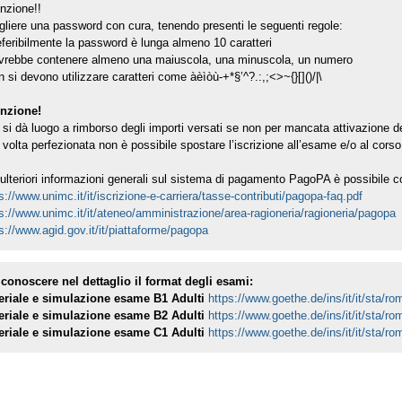
nzione!!
liere una password con cura, tenendo presenti le seguenti regole:
eferibilmente la password è lunga almeno 10 caratteri
ovrebbe contenere almeno una maiuscola, una minuscola, un numero
n si devono utilizzare caratteri come àèìòù-+*§’^?.:,;<>~{}[]()/|\
enzione!
si dà luogo a rimborso degli importi versati se non per mancata attivazione dei
volta perfezionata non è possibile spostare l’iscrizione all’esame e/o al cors
ulteriori informazioni generali sul sistema di pagamento PagoPA è possibile c
s://www.unimc.it/it/iscrizione-e-carriera/tasse-contributi/pagopa-faq.pdf
s://www.unimc.it/it/ateneo/amministrazione/area-ragioneria/ragioneria/pagopa
s://www.agid.gov.it/it/piattaforme/pagopa
 conoscere nel dettaglio il format degli esami:
eriale e simulazione esame B1 Adulti
https://www.goethe.de/ins/it/it/sta/r
eriale e simulazione esame B2 Adulti
https://www.goethe.de/ins/it/it/sta/r
eriale e simulazione esame C1 Adulti
https://www.goethe.de/ins/it/it/sta/r