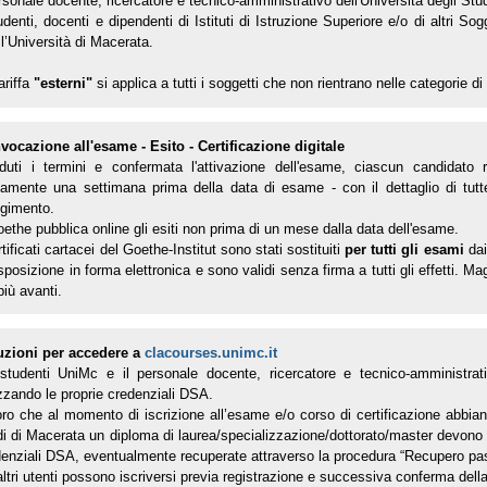
rsonale docente, ricercatore e tecnico-amministrativo dell'Università degli Stu
udenti, docenti e dipendenti di Istituti di Istruzione Superiore e/o di altri Sog
l’Università di Macerata.
ariffa
"esterni"
si applica a tutti i soggetti che non rientrano nelle categorie di
vocazione all'esame - Esito - Certificazione digitale
duti i termini e confermata l'attivazione dell'esame, ciascun candidato
itamente una settimana prima della data di esame - con il dettaglio di tutt
lgimento.
oethe pubblica online gli esiti non prima di un mese dalla data dell'esame.
rtificati cartacei del Goethe-Institut sono stati sostituiti
per tutti gli esami
dai
sposizione in forma elettronica e sono validi senza firma a tutti gli effetti. M
più avanti.
ruzioni per accedere a
clacourses.unimc.it
 studenti UniMc e il personale docente, ricercatore e tecnico-amministrat
izzando le proprie credenziali DSA.
ro che al momento di iscrizione all’esame e/o corso di certificazione abbian
i di Macerata un diploma di laurea/specializzazione/dottorato/master devono eff
denziali DSA, eventualmente recuperate attraverso la procedura “Recupero pa
altri utenti possono iscriversi previa registrazione e successiva conferma della