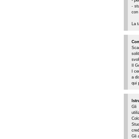
- pe
- st
con 
La t
Con
Sca
sol
svo
Il G
I ce
a di
qui 
Ist
Gli
util
Colo
Stud
cre
Gli 